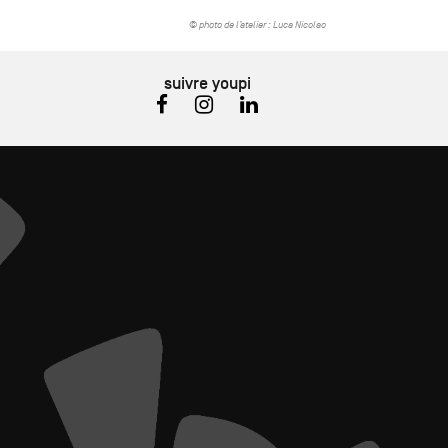
© photo de l’atelier :
Luca Nicolao
suivre youpi