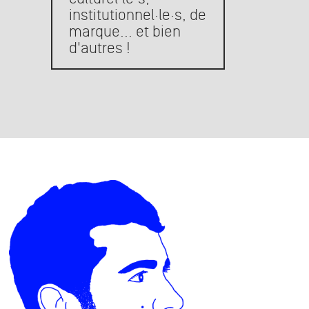
institutionnel·le·s, de
t leur diversité
marque... et bien
d'autres !