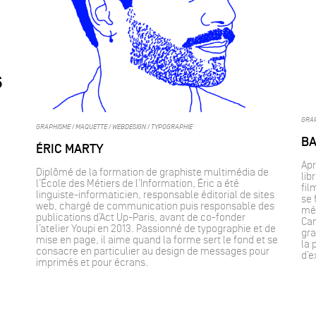
s
GRAP
GRAPHISME / MAQUETTE / WEBDESIGN / TYPOGRAPHIE
BA
ÉRIC MARTY
Apr
Diplômé de la formation de graphiste multimédia de
lib
l’École des Métiers de l’Information, Éric a été
fil
linguiste-informaticien, responsable éditorial de sites
se 
web, chargé de communication puis responsable des
mét
publications d’Act Up-Paris, avant de co-fonder
Cam
l’atelier Youpi en 2013. Passionné de typographie et de
gra
mise en page, il aime quand la forme sert le fond et se
la 
consacre en particulier au design de messages pour
d’e
imprimés et pour écrans.