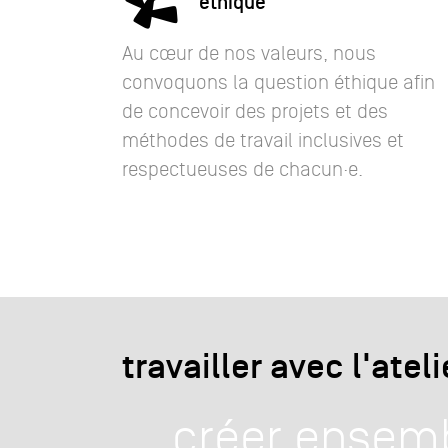
éthique
Au cœur de nos valeurs, nous
convoquons la question éthique afin
de concevoir des projets et des
méthodes de travail inclusives et
respectueuses de chacun·e.
travailler avec l'ateli
ie, pas
créer ensem