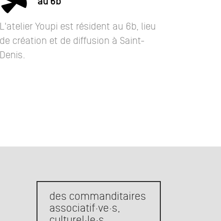
au 6b
L'atelier Youpi est résident au 6b, lieu
de création et de diffusion à Saint-
Denis.
des commanditaires
ter les gens, leur
associatif·ve·s,
culturel·le·s,