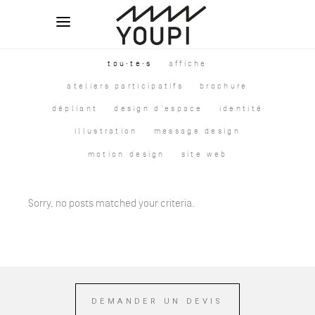
tou·te·s
affiche
ateliers participatifs
brochure
dépliant
design d'espace
identité
illustration
message design
motion design
site web
Sorry, no posts matched your criteria.
DEMANDER UN DEVIS