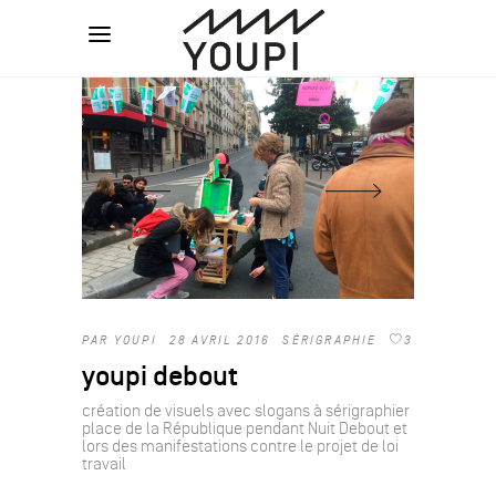
PAR
YOUPI
28 AVRIL 2016
SÉRIGRAPHIE
3
youpi debout
création de visuels avec slogans à sérigraphier
place de la République pendant Nuit Debout et
lors des manifestations contre le projet de loi
travail