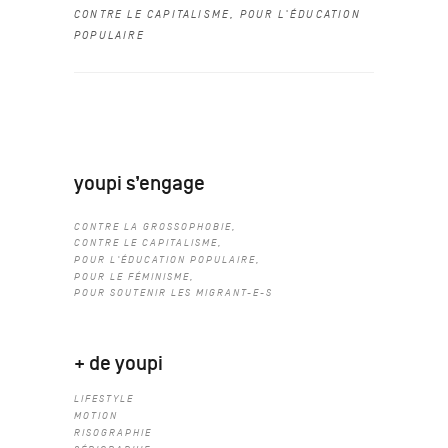
CONTRE LE CAPITALISME
,
POUR L'ÉDUCATION
POPULAIRE
youpi s’engage
CONTRE LA GROSSOPHOBIE
CONTRE LE CAPITALISME
POUR L'ÉDUCATION POPULAIRE
POUR LE FÉMINISME
POUR SOUTENIR LES MIGRANT-E-S
+ de youpi
LIFESTYLE
MOTION
RISOGRAPHIE